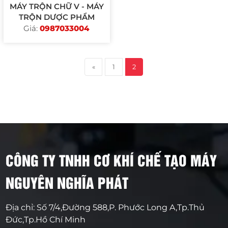
MÁY TRỘN CHỮ V - MÁY
TRỘN DƯỢC PHẨM
Giá:
0987033004
«
1
2
CÔNG TY TNHH CƠ KHÍ CHẾ TẠO MÁY
NGUYÊN NGHĨA PHÁT
Địa chỉ: Số 7/4,Đường 588,P. Phước Long A,Tp.Thủ
Đức,Tp.Hồ Chí Minh