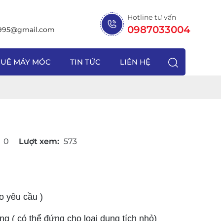
Hotline tư vấn
0987033004
1995@gmail.com
HUÊ MÁY MÓC
TIN TỨC
LIÊN HỆ
0
Lượt xem:
573
eo yêu cầu )
ng ( có thể đứng cho loại dung tích nhỏ)