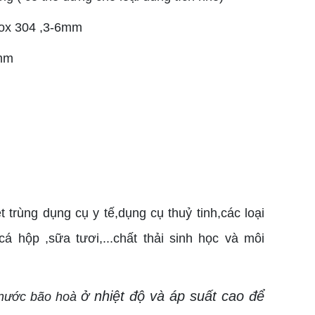
nox 304 ,3-6mm
0mm
m
ệt trùng dụng cụ y tế,dụng cụ thuỷ tinh,các loại
,cá hộp ,sữa tươi,...chất thải sinh học và môi
ở nhiệt độ và áp suất cao để
i nước bão hoà