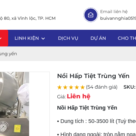
Email liên hệ
ộ 80, xã Vĩnh lộc, TP. HCM
buivannghia05
LINH KIỆN
DỊCH VỤ
DỰ ÁN
CHO T
rùng yến
Nồi Hấp Tiệt Trùng Yến
(54 đánh giá)
SKU:
Liên hệ
Giá:
Nồi Hấp Tiệt Trùng Yến
• Dung tích : 50-3500 lít (Tuỳ th
• Hình dạng ngoài: tròn,nằm nga