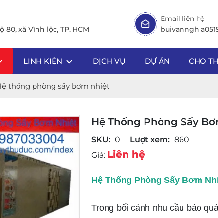
Email liên hệ
ộ 80, xã Vĩnh lộc, TP. HCM
buivannghia05
LINH KIỆN
DỊCH VỤ
DỰ ÁN
CHO T
Hệ thống phòng sấy bơm nhiệt
Hệ Thống Phòng Sấy Bơ
SKU:
0
Lượt xem:
860
Liên hệ
Giá:
Hệ Thống Phòng Sấy Bơm Nhi
Trong bối cảnh nhu cầu bảo qu