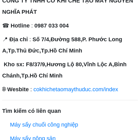
CÔNG TY TNHH CƠ KHÍ CHẾ TẠO MÁY NGUYÊN
NGHĨA PHÁT
☎
Hotline
:
0987 033 004
📍
Địa chỉ
:
Số 7/4,Đường 588,P. Phước Long
A,Tp.Thủ Đức,Tp.Hồ Chí Minh
Kho sx: F8/37/9,Hương Lộ 80,Vĩnh Lộc A,Bình
Chánh,Tp.Hồ Chí Minh
🌐
Wesbite
:
cokhichetaomaythuduc.com/index
Tìm kiếm có liên quan
Máy sấy chuối công nghiệp
Máy sấy nông sản