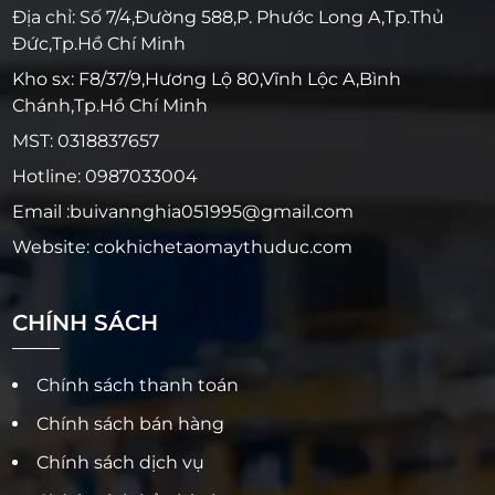
Địa chỉ: Số 7/4,Đường 588,P. Phước Long A,Tp.Thủ
Đức,Tp.Hồ Chí Minh
Kho sx: F8/37/9,Hương Lộ 80,Vĩnh Lộc A,Bình
Chánh,Tp.Hồ Chí Minh
MST: 0318837657
Hotline: 0987033004
Email :buivannghia051995@gmail.com
Website: cokhichetaomaythuduc.com
CHÍNH SÁCH
Chính sách thanh toán
Chính sách bán hàng
Chính sách dịch vụ