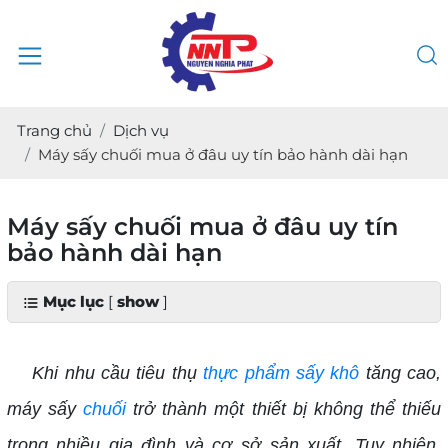
Trang chủ
Dịch vụ
Máy sấy chuối mua ở đâu uy tín bảo hành dài hạn
Máy sấy chuối mua ở đâu uy tín
bảo hành dài hạn
Mục lục
[
show
]
Khi nhu cầu tiêu thụ
thực phẩm sấy khô
tăng cao,
máy sấy
chuối
trở thành một thiết bị không thể thiếu
trong nhiều gia đình và cơ sở sản xuất. Tuy nhiên,